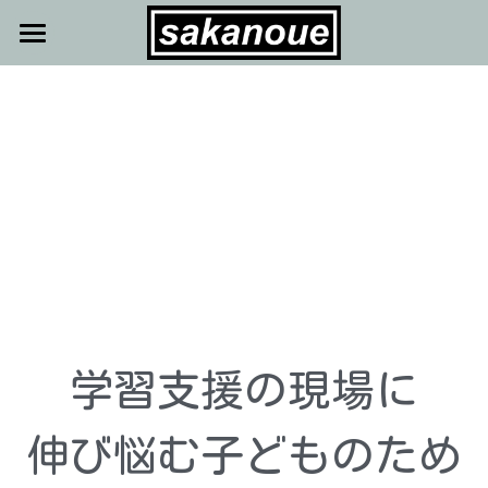
ホーム
コース・料金
提供サービス
授業スケジュール/アクセス
SAKANOUEの授業（概要）
SAKANOUEの授業（詳細）
お問い合わせ
講師・サポートメンバー
モチベーションへのアプローチ
FAQ
学習支援の現場に
スキルの習得アプローチ
採用案内
学習支援系NPO・無料塾運営者様へ
伸び悩む子どものため
検索